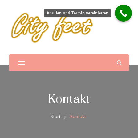
Anrufen und Termin vereinbaren
City feet – mobile Fußpflege –
Inhaberin Tatjana Riediger
in und um Gardelegen
Kontakt
Start
Kontakt